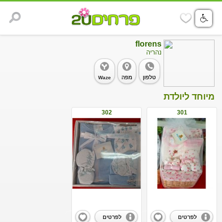
florens
נהריה
טלפון
מפה
Waze
מיוחד ליולדת
302
301
לפרטים
לפרטים