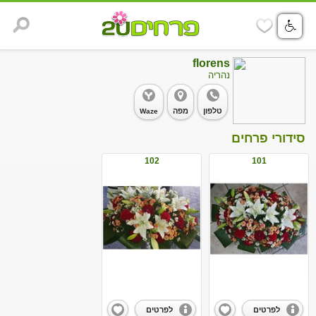
florens
נהריה
טלפון
מפה
Waze
סידורי פרחים
102
101
לפרטים
לפרטים