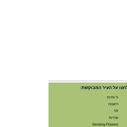
חצו על העיר המבוקשת:
זר פירות
רחובות
לוד
שדרות
Sending Flowers