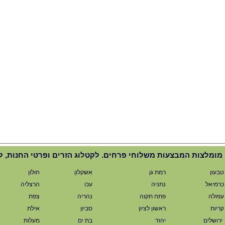
מומלצות המבצעות משלוחי פרחים. לקטלוג הזרים ופרטי החנות, ל
טבעון
רמת גן
אשקלון
חולון
כרמיאל
נתניה
עכו
הרצליה
עפולה
פתח תקוה
נהריה
צפת
קריות
ראשון לציון
סביון
אילת
ירושלים
יהוד
בת ים
מעלות