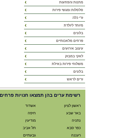
מתנות והפתעות
סלסלות ומגשי פירות
זרי כלה
מיוחד ליולדת
בלונים
פרחים מלאכותיים
עיצוב אירועים
לאקי במבוק
משלוחי פירות באילת
בלונים
זרים לראש
רשימת ערים בהן תמצאו חנויות פרחים 
ראשון לציון
אשדוד
באר שבע
חיפה
נתניה
מודיעין
כפר סבא
תל אביב
רעננה
גבעתיים