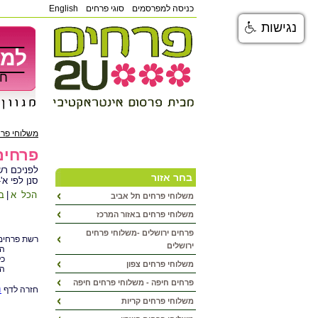
כניסה למפרסמים
סוגי פרחים
English
נגישות
למש
חפ
משלוחי פר
פרחים
לפניכם רש
בחר אזור
סנן לפי א'
הכל
א
|
ב
משלוחי פרחים תל אביב
משלוחי פרחים באזור המרכז
פרחים ירושלים -משלוחי פרחים
רשת פרחים 2U בחרה חנויות פרחים בירושלים בקפידה רבה, ניתן לבצע הזמנת פרחים באזור ירושלים או מתנות ישירות
ירושלים
הזמנת
כל
משלוחי פרחים צפון
הח
פרחים חיפה - משלוחי פרחים חיפה
מ
חזרה לדף
משלוחי פרחים קריות