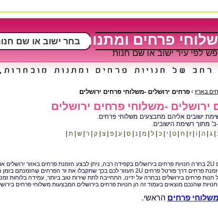
לוחי פרחים ומתנות
ש לפי עיר ישוב או שם חנות
חים בארץ
›
פרחים ירושלים -משלוחי פרחים ירושלים
 ירושלים -משלוחי פרחים ירושלים
ימת ישובים אליהם מתבצעים משלוחי פרחים.
-ב' מתוך רשימת הישובים.
|
ג
|
ה
|
ו
|
ז
|
ח
|
ט
|
י
|
כ
|
ל
|
מ
|
נ
|
ס
|
ע
|
פ
|
צ
|
ק
|
ר
|
ש
|
ת
|
 מול החנויות.
 פרחים דרך פורטל פרחים 2U תעזור לכם בכך שתקבלו את זר הפרחים שהזמנתם בזמן הקצר ביותר וכמובן ללא עמלת תיווך!
 חנות פרחים בירושלים נבחרה על ידינו, התחייבה לתת שירות טוב ביותר, עמידה בלוחות זמנים
נויות שהנכם מוצאים בעמוד זה הן חנויות פרחים בירושלים המבצעות משלוחי פרחים בירושל
שלוחי פרחים
הראשי.