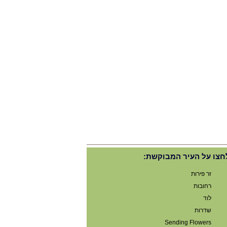
חצו על העיר המבוקשת:
זר פירות
רחובות
לוד
שדרות
Sending Flowers