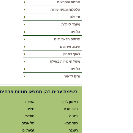
מתנות והפתעות
סלסלות ומגשי פירות
זרי כלה
מיוחד ליולדת
בלונים
פרחים מלאכותיים
עיצוב אירועים
לאקי במבוק
משלוחי פירות באילת
בלונים
זרים לראש
רשימת ערים בהן תמצאו חנויות פרחים 
ראשון לציון
אשדוד
באר שבע
חיפה
נתניה
מודיעין
כפר סבא
תל אביב
רעננה
גבעתיים