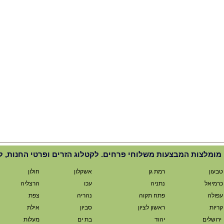
מומלצות המבצעות משלוחי פרחים. לקטלוג הזרים ופרטי החנות, ל
טבעון
רמת גן
אשקלון
חולון
כרמיאל
נתניה
עכו
הרצליה
עפולה
פתח תקוה
נהריה
צפת
קריות
ראשון לציון
סביון
אילת
ירושלים
יהוד
בת ים
מעלות