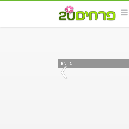
5 \
1